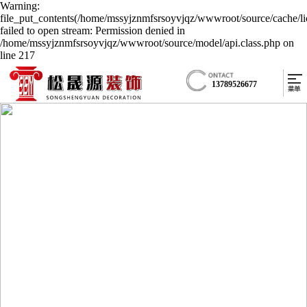
Warning:
file_put_contents(/home/mssyjznmfsrsoyvjqz/wwwroot/source/cache/li
failed to open stream: Permission denied in
/home/mssyjznmfsrsoyvjqz/wwwroot/source/model/api.class.php on
line 217
13789526677