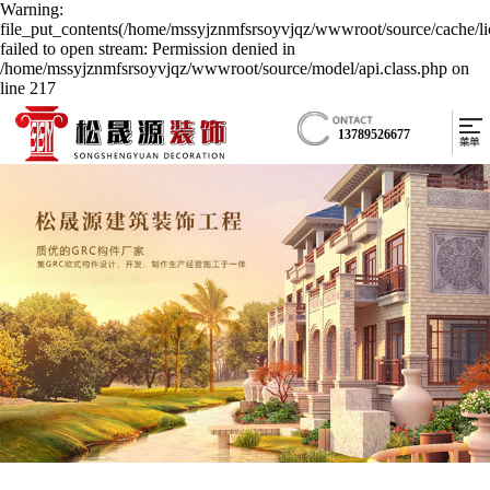
Warning:
file_put_contents(/home/mssyjznmfsrsoyvjqz/wwwroot/source/cache/li
failed to open stream: Permission denied in
/home/mssyjznmfsrsoyvjqz/wwwroot/source/model/api.class.php on
line 217
13789526677