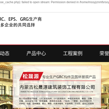
se_cache.php): failed to open stream: Permission denied in /home/mssyjznmfsrsoy
动态
产品中心
工程案例
荣
新闻
EPS
工程案例
荣
新闻
GRC
问答
艺术围栏
雕塑系列
浮雕系列