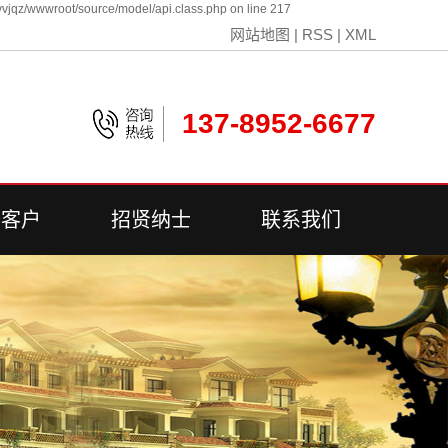
vjqz/wwwroot/source/model/api.class.php on line 217
网站地图
|
RSS
|
XML
137-8952-6677
誉客户
招贤纳士
联系我们
誉客户
联系我们