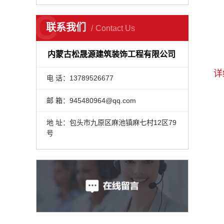
C
联系我们
Contact Us
内蒙古松晟源建筑装饰工程有限公司
详
电 话：13789526677
邮 箱：945480964@qq.com
地 址：包头市九原区麻池镇麻七村12区79
号