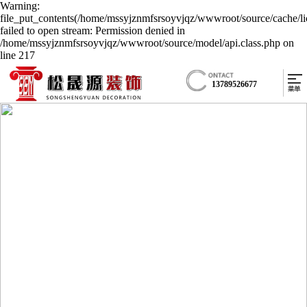
Warning:
file_put_contents(/home/mssyjznmfsrsoyvjqz/wwwroot/source/cache/li
failed to open stream: Permission denied in
/home/mssyjznmfsrsoyvjqz/wwwroot/source/model/api.class.php on
line 217
13789526677