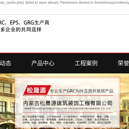
se_cache.php): failed to open stream: Permission denied in /home/mssyjznmfsrsoy
动态
产品中心
工程案例
荣
新闻
内蒙古EPS
工程案例
荣
新闻
内蒙古GRC
问答
内蒙古艺术围栏
内蒙古雕塑系列
内蒙古浮雕系列