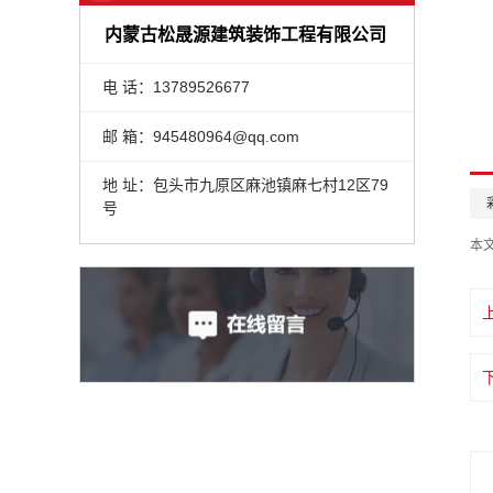
内蒙古松晟源建筑装饰工程有限公司
电 话：13789526677
邮 箱：945480964@qq.com
地 址：包头市九原区麻池镇麻七村12区79
号
本