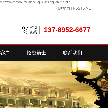
vjqz/wwwroot/source/model/api.class.php on line 217
网站地图
|
RSS
|
XML
137-8952-6677
誉客户
招贤纳士
联系我们
誉客户
联系我们