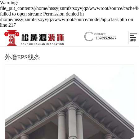
Warning:
file_put_contents(/home/mssyjznmfsrsoyvjqz/wwwroot/source/cache/li
failed to open stream: Permission denied in
/home/mssyjznmfsrsoyvjqz/wwwroot/source/model/api.class.php on
line 217
13789526677
外墙EPS线条