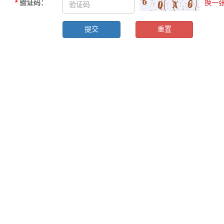
*
验证码
：
换一