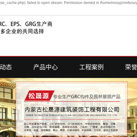
se_cache.php): failed to open stream: Permission denied in /home/mssyjznmfsrsoy
动态
产品中心
工程案例
荣
新闻
EPS
工程案例
荣
新闻
GRC
问答
艺术围栏
雕塑系列
浮雕系列