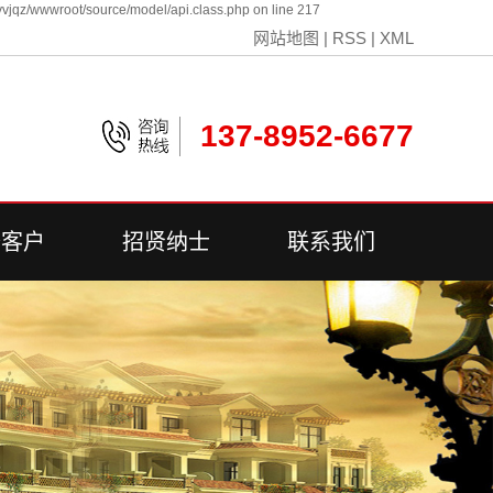
vjqz/wwwroot/source/model/api.class.php on line 217
网站地图
|
RSS
|
XML
137-8952-6677
誉客户
招贤纳士
联系我们
誉客户
联系我们