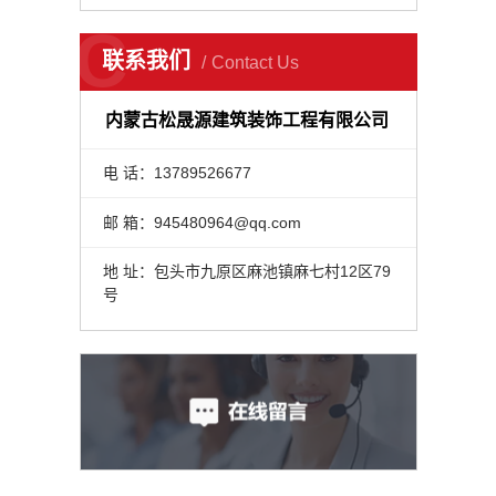
C
联系我们
Contact Us
内蒙古松晟源建筑装饰工程有限公司
电 话：13789526677
邮 箱：945480964@qq.com
地 址：包头市九原区麻池镇麻七村12区79
号